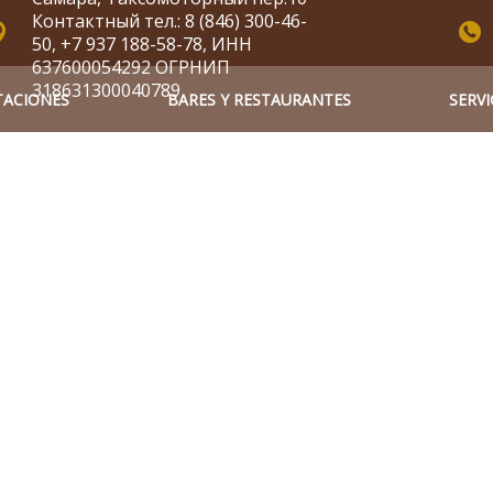
Контактный тел.: 8 (846) 300-46-
50, +7 937 188-58-78, ИНН
637600054292 ОГРНИП
318631300040789
TACIONES
BARES Y RESTAURANTES
SERVI