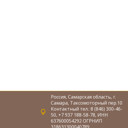
Россия, Самарская область, г.
Самара, Таксомоторный пер.10
Контактный тел.: 8 (846) 300-46-
50, +7 937 188-58-78, ИНН
637600054292 ОГРНИП
318631300040789