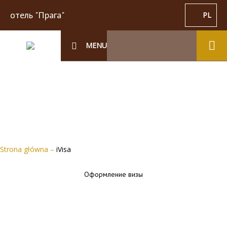
отель "Прага"
PL
MENU
Strona główna
–
iVisa
Оформление визы