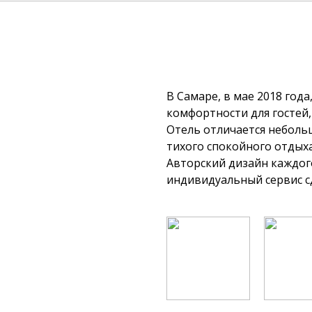
В Самаре, в мае 2018 года, открылся отель с н
комфортности для гостей,
Отель отличается неболь
тихого спокойного отдых
Авторский дизайн каждог
индивидуальный сервис с
комфортным.
Отель расположен в геог
непосредственной близос
транспортных развязок. \
Интересное расположение
от городского шума и суе