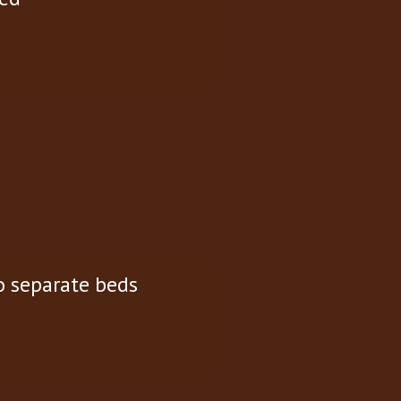
Спортивные комплексы:
СК Молодежный
Банки:
«Сбербанк»
«ВТБ24»
«Росбанк»
«Солидарность»
Деловые центры:
офисное здание «Трансне
офис «Мегафон»
 separate beds
Ночные клубы:
«Метелица-С»
«Макхолл»