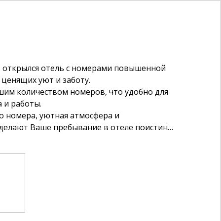
омерами повышенной
 ценящих уют и заботу.
шим количеством номеров, что удобно для
а и работы.
о номера, уютная атмосфера и
делают Ваше пребывание в отеле поистине
рафическом центре Самары, в
ти от крупнейших деловых центров и
 гостиницы внутри квартала отделяет ее
ты.