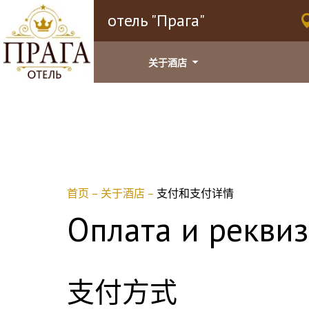
отель "Прага"
关于酒店
首页
–
关于酒店
–
支付和支付详情
Оплата и рекви
支付方式