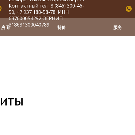
Контактный тел.: 8 (846) 300-46-
50, +7 937 188-58-78, ИНН
637600054292 ОГРНИП
318631300040789
房间
特价
服务
зиты