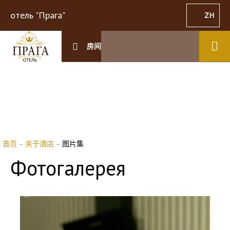
отель "Прага"
ZH
房间
首页
–
关于酒店
–
图片集
Фотогалерея