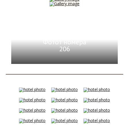
Фотот номера
206