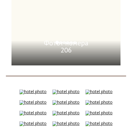
Фотот номера
206