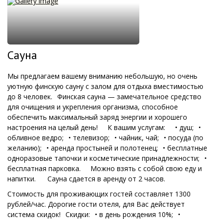
Сауна
Мы предлагаем вашему вниманию небольшую, но очень
уютную финскую сауну с залом для отдыха вместимостью
до 8 человек.⁣⁣⠀
Финская сауна — замечательное средство
для очищения и укрепления организма, способное
обеспечить максимальный заряд энергии и хорошего
настроения на целый день!⁣⁣⠀⁣⁣⠀К вашим услугам:⁣⁣⠀⁣⁣⠀• душ;⁣⁣⠀•
обливное ведро;⁣⁣⠀• телевизор;⁣⁣⠀• чайник, чай;⁣⁣⠀• посуда (по
желанию);⁣⁣⠀• аренда простыней и полотенец;⁣⁣⠀• бесплатные
одноразовые тапочки и косметические принадлежности;⁣⁣⠀•
бесплатная парковка.⁣⁣⠀⁣⁣⠀Можно взять с собой свою еду и
напитки. ⁣⁣⠀⁣⁣⠀Сауна сдается в аренду от 2 часов.
Стоимость для проживающих гостей составляет 1300
рублей/час. Дорогие гости отеля, для Вас действует
система скидок!⁣⁣⠀Скидки:⁣⁣⠀• в день рождения 10%;⁣⁣⠀•