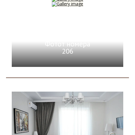
Фотот номера
206